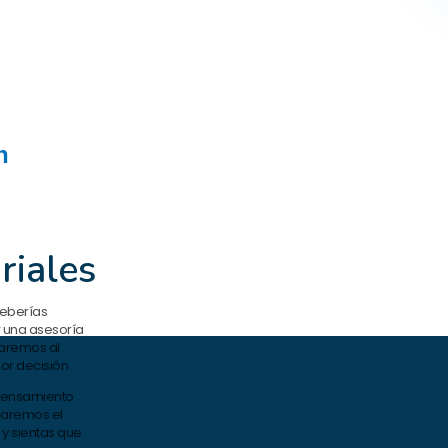
n
riales
deberías
r una asesoría
iaremos al
r decisión .
 pensamiento
maremos el
 y sientas que