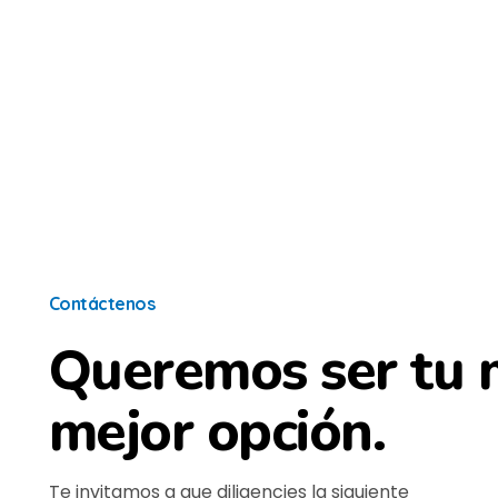
Atrae negocios | Social Selling
Vende más en LinkedIn con una estrategia de comunidad.
Contáctenos
Queremos ser tu m
mejor opción.
Te invitamos a que diligencies la siguiente